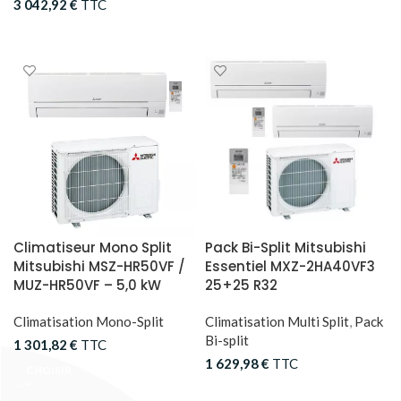
3 042,92
€
TTC
CHOISIR
CHOISIR
Climatiseur Mono Split
Pack Bi-Split Mitsubishi
Mitsubishi MSZ-HR50VF /
Essentiel MXZ-2HA40VF3
MUZ-HR50VF – 5,0 kW
25+25 R32
Climatisation Mono-Split
Climatisation Multi Split
,
Pack
Bi-split
1 301,82
€
TTC
1 629,98
€
TTC
CHOISIR
CHOISIR