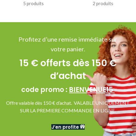
5 produits
2 produits
Profitez d’une remise immédiate sur
votre panier.
15 € offerts dès 150 €
d’achat
code promo :
BIENVENUE15
Offre valable dès 150 € d’achat. VALABLE UNIQUEMENT
SUR LA PREMIERE COMMANDE EN LIGNE.
J’en profite