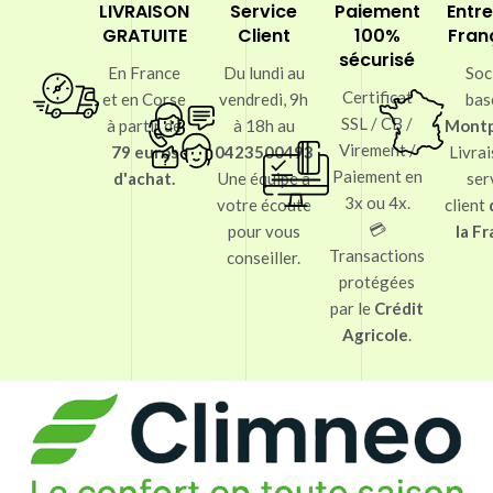
LIVRAISON
Service
Paiement
Entre
GRATUITE
Client
100%
Fran
sécurisé
En France
Du lundi au
Soc
Certificat
et en Corse
vendredi, 9h
bas
SSL / CB /
à partir de
à 18h au
Montp
Virement /
79 euros
0423500493
Livrai
Paiement en
d'achat.
Une équipe à
ser
3x ou 4x.
votre écoute
client
💳
pour vous
la F
Transactions
conseiller.
protégées
par le
Crédit
Agricole
.