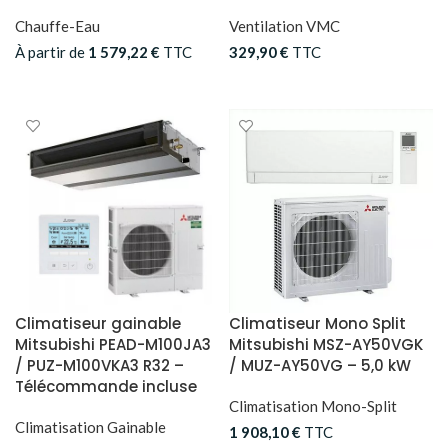
Chauffe-Eau
Ventilation VMC
À partir de
1 579,22
€
TTC
329,90
€
TTC
CHOIX DES OPTIONS
AJOUTER AU PANIER
Climatiseur gainable
Climatiseur Mono Split
Mitsubishi PEAD-M100JA3
Mitsubishi MSZ-AY50VGK
/ PUZ-M100VKA3 R32 –
/ MUZ-AY50VG – 5,0 kW
Télécommande incluse
Climatisation Mono-Split
Climatisation Gainable
1 908,10
€
TTC