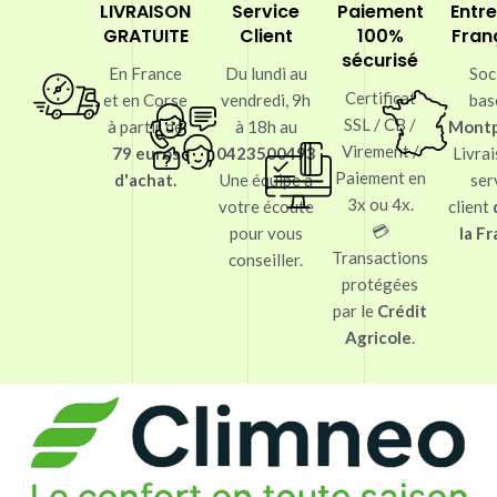
LIVRAISON
Service
Paiement
Entre
GRATUITE
Client
100%
Fran
sécurisé
En France
Du lundi au
Soc
Certificat
et en Corse
vendredi, 9h
bas
SSL / CB /
à partir de
à 18h au
Montp
Virement /
79 euros
0423500493
Livrai
Paiement en
d'achat.
Une équipe à
ser
3x ou 4x.
votre écoute
client
💳
pour vous
la F
Transactions
conseiller.
protégées
par le
Crédit
Agricole
.