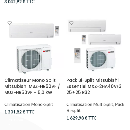
3 042,92
€
TTC
CHOISIR
CHOISIR
Climatiseur Mono Split
Pack Bi-Split Mitsubishi
Mitsubishi MSZ-HR50VF /
Essentiel MXZ-2HA40VF3
MUZ-HR50VF – 5,0 kW
25+25 R32
Climatisation Mono-Split
Climatisation Multi Split
,
Pack
Bi-split
1 301,82
€
TTC
1 629,98
€
TTC
CHOISIR
CHOISIR