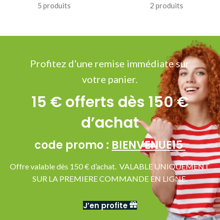
5 produits
2 produits
Profitez d’une remise immédiate sur
votre panier.
15 € offerts dès 150 €
d’achat
code promo :
BIENVENUE15
Offre valable dès 150 € d’achat. VALABLE UNIQUEMENT
SUR LA PREMIERE COMMANDE EN LIGNE.
J’en profite