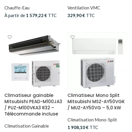
Chauffe-Eau
Ventilation VMC
À partir de
1 579,22
€
TTC
329,90
€
TTC
CHOIX DES OPTIONS
AJOUTER AU PANIER
Climatiseur gainable
Climatiseur Mono Split
Mitsubishi PEAD-M100JA3
Mitsubishi MSZ-AY50VGK
/ PUZ-M100VKA3 R32 –
/ MUZ-AY50VG – 5,0 kW
Télécommande incluse
Climatisation Mono-Split
Climatisation Gainable
1 908,10
€
TTC