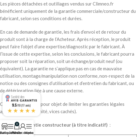
Les pièces détachées et outillages vendus sur Climneo.fr
bénéficient uniquement de la garantie commerciale/constructeur du
fabricant, selon ses conditions et durées.
En cas de demande de garantie, les frais d’envoi et de retour du
produit sont à la charge de l’Acheteur. Après réception, le produit
peut faire l’objet d’une expertise/diagnostic par le fabricant. À
l’issue de cette expertise, selon les conclusions, le fabricant pourra
proposer soit la réparation, soit un échange/produit neuf (ou
équivalent). La garantie ne s’applique pas en cas de mauvaise
utilisation, montage/manipulation non conforme, non-respect de la
notice ou des consignes d’utilisation et d’entretien du fabricant, ou
de détérioration liée à une cause externe.
Cette clause n’a pas pour objet de limiter les garanties légales
9.5
/10 (17 avis)
★★★★★
applicables (conformité, vices cachés).
Durées de garantie constructeur (à titre indicatif)
:
0
outique
Barre latérale
Panier
Mon compte
Menu