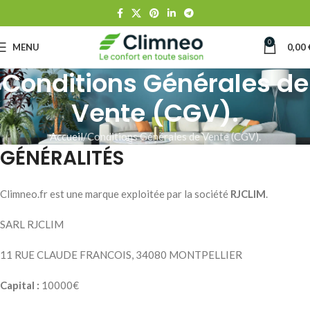
0
MENU
0,00
Conditions Générales de
Vente (CGV).
Accueil
Conditions Générales de Vente (CGV).
GÉNÉRALITÉS
Climneo.fr est une marque exploitée par la société
RJCLIM
.
SARL RJCLIM
11 RUE CLAUDE FRANCOIS, 34080 MONTPELLIER
Capital :
10000€